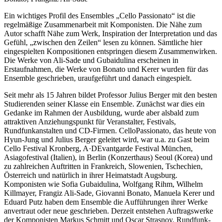
Ein wichtiges Profil des Ensembles „Cello Passionato“ ist die
regelmäßige Zusammenarbeit mit Komponisten. Die Nähe zum
Autor schafft Nähe zum Werk, Inspiration der Interpretation und das
Gefühl, „zwischen den Zeilen“ lesen zu können. Sämtliche hier
eingespielten Kompositionen entspringen diesem Zusammenwirken.
Die Werke von Ali-Sade und Gubaidulina erscheinen in
Erstaufnahmen, die Werke von Bonato und Kerer wurden für das
Ensemble geschrieben, uraufgeführt und danach eingespielt.
Seit mehr als 15 Jahren bildet Professor Julius Berger mit den besten
Studierenden seiner Klasse ein Ensemble. Zunächst war dies ein
Gedanke im Rahmen der Ausbildung, wurde aber alsbald zum
attraktiven Anziehungspunkt für Veranstalter, Festivals,
Rundfunkanstalten und CD-Firmen. CelloPassionato, das heute von
Hyun-Jung und Julius Berger geleitet wird, war u.a. zu Gast beim
Cello Festival Kronberg, A·DEvantgarde Festival München,
Asiagofestival (Italien), in Berlin (Konzerthaus) Seoul (Korea) und
zu zahlreichen Auftritten in Frankreich, Slowenien, Tschechien,
Österreich und natürlich in ihrer Heimatstadt Augsburg.
Komponisten wie Sofia Gubaidulina, Wolfgang Rihm, Wilhelm
Killmayer, Frangiz Ali-Sade, Giovanni Bonato, Manuela Kerer und
Eduard Putz haben dem Ensemble die Aufführungen ihrer Werke
anvertraut oder neue geschrieben. Derzeit entstehen Auftragswerke
der Komponisten Markus Schmitt und Oscar Strasnoy. Rundfunk-