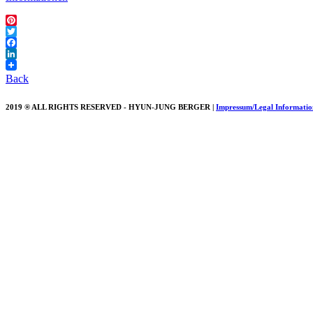
Pinterest
Twitter
Facebook
LinkedIn
Back
2019 ® ALL RIGHTS RESERVED - HYUN-JUNG BERGER |
Impressum/Legal Informatio