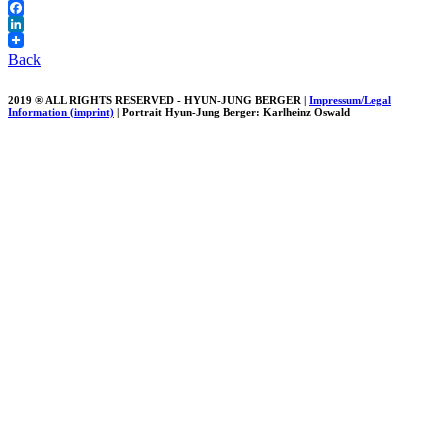
Twitter
Facebook
LinkedIn
Back
2019 ® ALL RIGHTS RESERVED - HYUN-JUNG BERGER |
Impressum/Legal
Information (imprint)
| Portrait Hyun-Jung Berger: Karlheinz Oswald