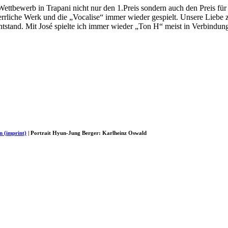
ettbewerb in Trapani nicht nur den 1.Preis sondern auch den Preis für 
errliche Werk und die „Vocalise“ immer wieder gespielt. Unsere Liebe
ntstand. Mit José spielte ich immer wieder „Ton H“ meist in Verbindun
n (imprint)
| Portrait Hyun-Jung Berger: Karlheinz Oswald