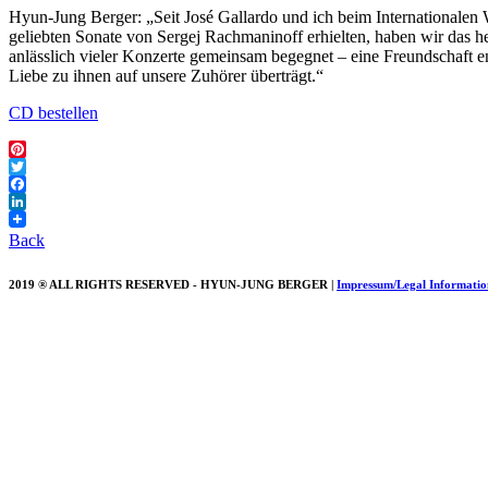
Hyun-Jung Berger: „Seit José Gallardo und ich beim Internationalen W
geliebten Sonate von Sergej Rachmaninoff erhielten, haben wir das h
anlässlich vieler Konzerte gemeinsam begegnet – eine Freundschaft e
Liebe zu ihnen auf unsere Zuhörer überträgt.“
CD bestellen
Pinterest
Twitter
Facebook
LinkedIn
Back
2019 ® ALL RIGHTS RESERVED - HYUN-JUNG BERGER |
Impressum/Legal Informatio